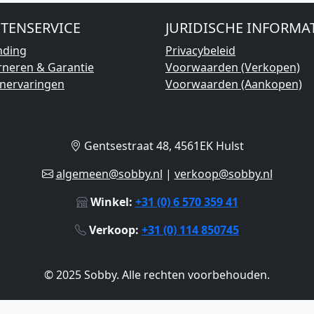
TENSERVICE
JURIDISCHE INFORMA
nding
Privacybeleid
rneren & Garantie
Voorwaarden (Verkopen)
enervaringen
Voorwaarden (Aankopen)
Gentsestraat 48, 4561EK Hulst
algemeen@sobby.nl
|
verkoop@sobby.nl
Winkel:
+31 (0) 6 570 359 41
Verkoop:
+31 (0) 114 850745
© 2025 Sobby. Alle rechten voorbehouden.