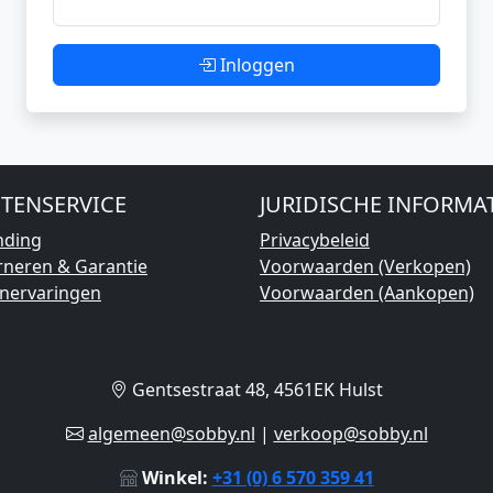
Inloggen
TENSERVICE
JURIDISCHE INFORMA
nding
Privacybeleid
rneren & Garantie
Voorwaarden (Verkopen)
enervaringen
Voorwaarden (Aankopen)
Gentsestraat 48, 4561EK Hulst
algemeen@sobby.nl
|
verkoop@sobby.nl
Winkel:
+31 (0) 6 570 359 41