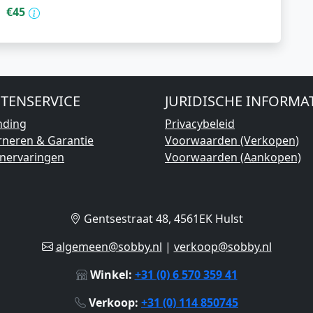
€45
TENSERVICE
JURIDISCHE INFORMA
nding
Privacybeleid
rneren & Garantie
Voorwaarden (Verkopen)
enervaringen
Voorwaarden (Aankopen)
Gentsestraat 48, 4561EK Hulst
algemeen@sobby.nl
|
verkoop@sobby.nl
Winkel:
+31 (0) 6 570 359 41
Verkoop:
+31 (0) 114 850745