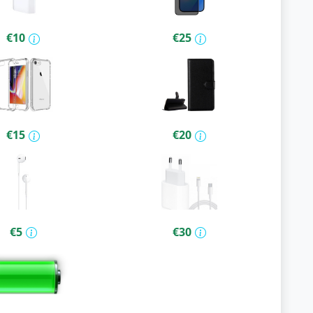
€10
€25
€15
€20
€5
€30