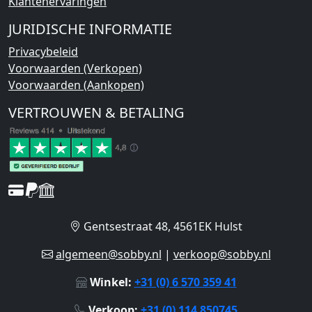
Klantenervaringen
JURIDISCHE INFORMATIE
Privacybeleid
Voorwaarden (Verkopen)
Voorwaarden (Aankopen)
VERTROUWEN & BETALING
Gentsestraat 48, 4561EK Hulst
algemeen@sobby.nl
|
verkoop@sobby.nl
Winkel:
+31 (0) 6 570 359 41
Verkoop:
+31 (0) 114 850745