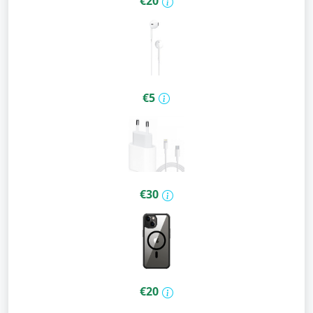
€20
€5
€30
€20