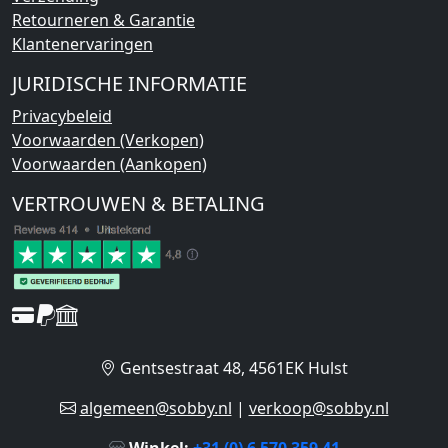
Retourneren & Garantie
Klantenervaringen
JURIDISCHE INFORMATIE
Privacybeleid
Voorwaarden (Verkopen)
Voorwaarden (Aankopen)
VERTROUWEN & BETALING
Gentsestraat 48, 4561EK Hulst
algemeen@sobby.nl
|
verkoop@sobby.nl
Winkel:
+31 (0) 6 570 359 41