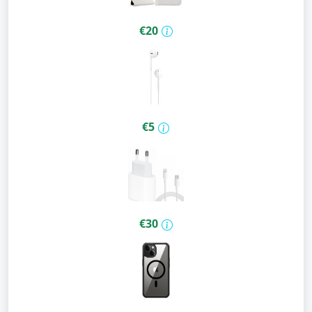
€20
€5
€30