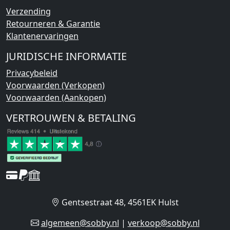
Verzending
Retourneren & Garantie
Klantenervaringen
JURIDISCHE INFORMATIE
Privacybeleid
Voorwaarden (Verkopen)
Voorwaarden (Aankopen)
VERTROUWEN & BETALING
Gentsestraat 48, 4561EK Hulst
algemeen@sobby.nl
|
verkoop@sobby.nl