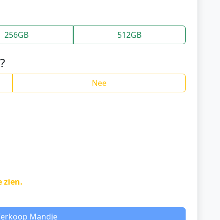
256GB
512GB
?
Nee
e zien.
Verkoop Mandje