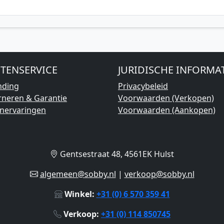
TENSERVICE
JURIDISCHE INFORMA
nding
Privacybeleid
rneren & Garantie
Voorwaarden (Verkopen)
enervaringen
Voorwaarden (Aankopen)
Gentsestraat 48, 4561EK Hulst
algemeen@sobby.nl
|
verkoop@sobby.nl
Winkel:
+31 (0) 6 570 359 41
Verkoop:
+31 (0) 114 850745