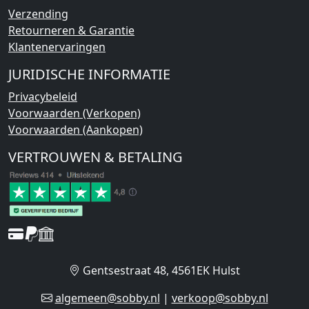
Verzending
Retourneren & Garantie
Klantenervaringen
JURIDISCHE INFORMATIE
Privacybeleid
Voorwaarden (Verkopen)
Voorwaarden (Aankopen)
VERTROUWEN & BETALING
Gentsestraat 48, 4561EK Hulst
algemeen@sobby.nl
|
verkoop@sobby.nl